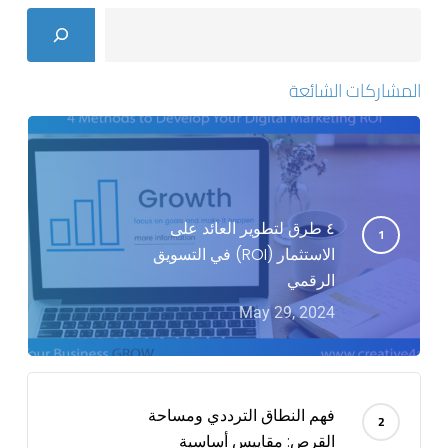
Search
المشاركات الشائعة
٤ طرق لتطوير العائد على
الاستثمار (ROI) في التسويق
الرقمي
May 29, 2024
فهم النطاق الترددي ومساحة
القرص: مقاييس أساسية